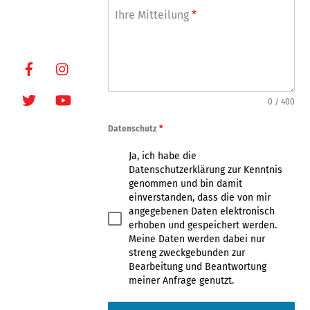
m
Internet:
Ihre Mitteilung
*
a
www.oxmoxhh.d
n
e
y
+
Facebook
Instagram
4
9
Twitter
Youtube
0 / 400
Datenschutz
*
Ja, ich habe die
Datenschutzerklärung zur Kenntnis
genommen und bin damit
einverstanden, dass die von mir
angegebenen Daten elektronisch
erhoben und gespeichert werden.
Meine Daten werden dabei nur
streng zweckgebunden zur
Bearbeitung und Beantwortung
meiner Anfrage genutzt.