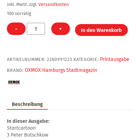
inkl. MwSt.
zzgl.
Versandkosten
100 vorrätig
OXMOX
−
+
In den Warenkorb
Mai
2022
(Print)
Menge
Printausgabe
ARTIKELNUMMER:
2260991223
KATEGORIE:
OXMOX Hamburgs Stadtmagazin
BRAND:
Beschreibung
In dieser Ausgabe:
Startcartoon
3 Peter Butschkow