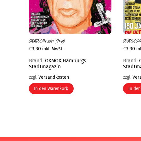
OXMOX Mai 2021 (Print)
OXMOX Juli 
€
3,30
€
3,30
inkl. MwSt.
in
Brand:
OXMOX Hamburgs
Brand:
Stadtmagazin
Stadtm
zzgl.
Versandkosten
zzgl.
Ver
In den Warenkorb
In de