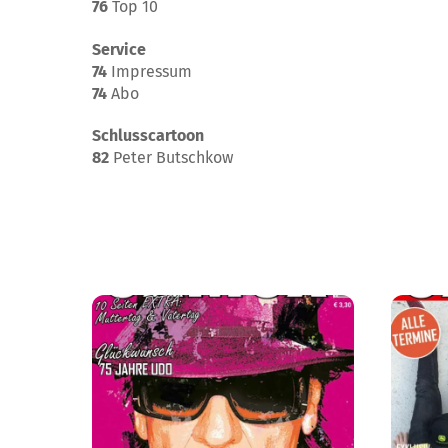
76
Top 10
Service
74
Impressum
74
Abo
Schlusscartoon
82
Peter Butschkow