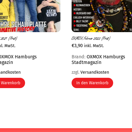
2021 (Print)
OXMOX Februar 2022 (Print)
€
3,90
kl. MwSt.
inkl. MwSt.
OXMOX Hamburgs
Brand:
OXMOX Hamburgs
agazin
Stadtmagazin
sandkosten
zzgl.
Versandkosten
n Warenkorb
In den Warenkorb