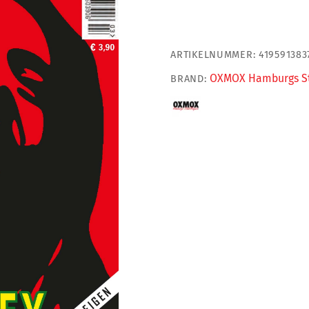
2024
(Print)
Menge
ARTIKELNUMMER:
419591383
OXMOX Hamburgs S
BRAND: