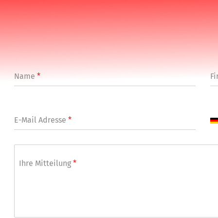
Name
*
Fi
E-Mail Adresse
*
G
e
r
m
a
Ihre Mitteilung
*
n
y
+
4
9