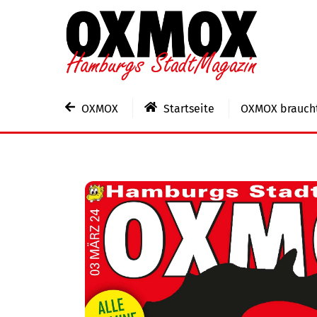
Skip
to
content
OXMOX
Startseite
OXMOX braucht