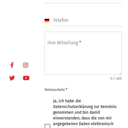
24877-7
Fax: +49-(0)-40-
249448
Telefon
E-Mail:
G
e
info@oxmoxhh.d
r
e
m
Internet:
Ihre Mitteilung
*
a
www.oxmoxhh.d
n
e
y
+
Facebook
Instagram
4
9
Twitter
Youtube
0 / 400
Datenschutz
*
Ja, ich habe die
Datenschutzerklärung zur Kenntnis
genommen und bin damit
einverstanden, dass die von mir
angegebenen Daten elektronisch