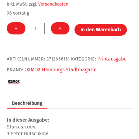
inkl. MwSt.
zzgl.
Versandkosten
96 vorrätig
OXMOX
−
+
In den Warenkorb
Januar
2022
(Print)
Menge
Printausgabe
ARTIKELNUMMER:
3712666151
KATEGORIE:
OXMOX Hamburgs Stadtmagazin
BRAND:
Beschreibung
In dieser Ausgabe:
Startcartoon
3 Peter Butschkow