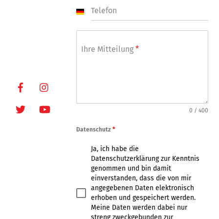
249448
Telefon
E-Mail:
G
e
info@oxmoxhh.d
r
e
m
Internet:
Ihre Mitteilung
*
a
www.oxmoxhh.d
n
e
y
+
Facebook
Instagram
4
9
Twitter
Youtube
0 / 400
Datenschutz
*
Ja, ich habe die
Datenschutzerklärung zur Kenntnis
genommen und bin damit
einverstanden, dass die von mir
angegebenen Daten elektronisch
erhoben und gespeichert werden.
Meine Daten werden dabei nur
streng zweckgebunden zur