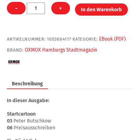
OXMOX
−
+
In den Warenkorb
Digital
Januar
2024
Menge
EBook (PDF)
ARTIKELNUMMER:
1003664117
KATEGORIE:
OXMOX Hamburgs Stadtmagazin
BRAND:
Beschreibung
In dieser Ausgabe:
Startcartoon
03
Peter Butschkow
06
Preisausschreiben