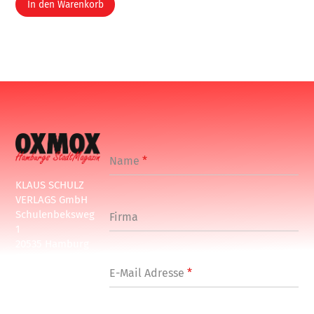
In den Warenkorb
Name
*
KLAUS SCHULZ
VERLAGS GmbH
Schulenbeksweg
Firma
1
20535 Hamburg
Tel: +49-(0)-40-
E-Mail Adresse
*
24877-7
Fax: +49-(0)-40-