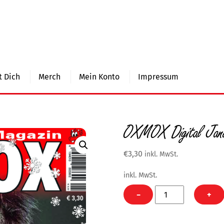
 Dich
Merch
Mein Konto
Impressum
OXMOX Digital Jan
€
3,30
inkl. MwSt.
inkl. MwSt.
OXMOX
−
+
Digital
Januar
2020