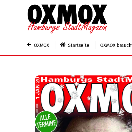
Skip
to
content
OXMOX
Startseite
OXMOX braucht