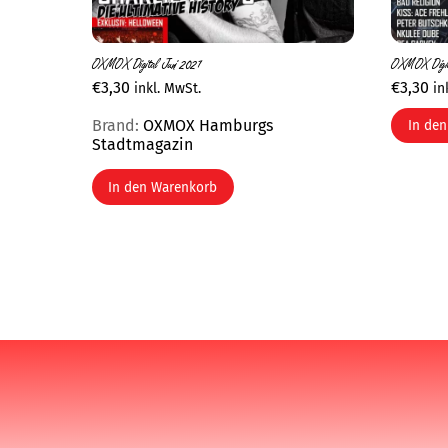
OXMOX Digital Juni 2021
OXMOX Digit
€
3,30
€
3,30
inkl. MwSt.
in
Brand:
OXMOX Hamburgs
In de
Stadtmagazin
In den Warenkorb