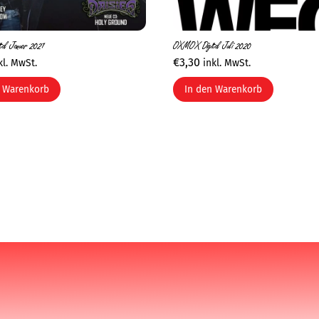
al Januar 2021
OXMOX Digital Juli 2020
€
3,30
kl. MwSt.
inkl. MwSt.
n Warenkorb
In den Warenkorb