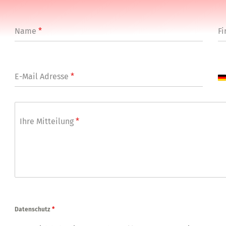
Name
*
Fi
E-Mail Adresse
*
G
e
r
m
a
Ihre Mitteilung
*
n
y
+
4
9
Datenschutz
*