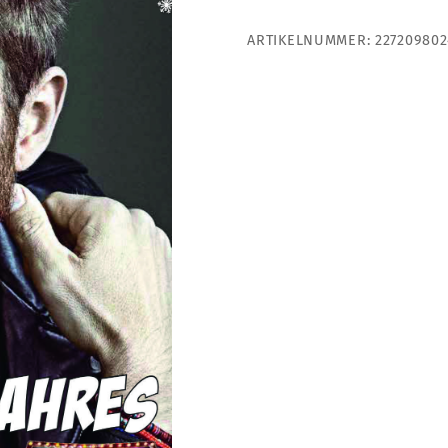
Menge
ARTIKELNUMMER:
22720980