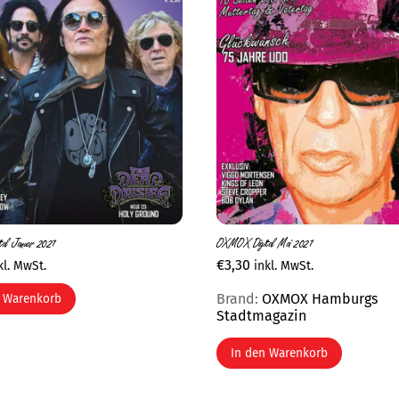
al Januar 2021
OXMOX Digital Mai 2021
€
3,30
kl. MwSt.
inkl. MwSt.
Brand:
OXMOX Hamburgs
n Warenkorb
Stadtmagazin
In den Warenkorb