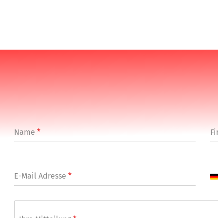
Name
*
Fi
E-Mail Adresse
*
G
e
r
m
a