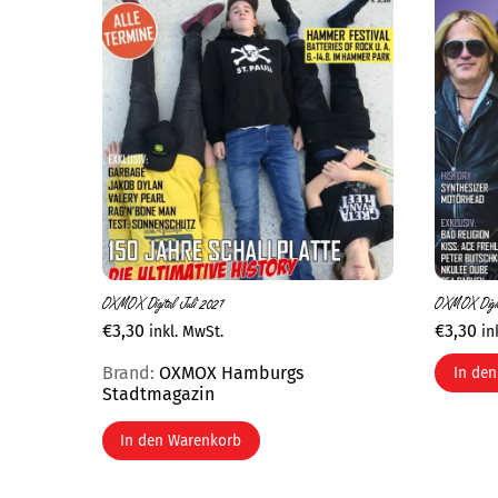
OXMOX Digital Juli 2021
OXMOX Digit
€
3,30
€
3,30
inkl. MwSt.
in
Brand:
OXMOX Hamburgs
In de
Stadtmagazin
In den Warenkorb