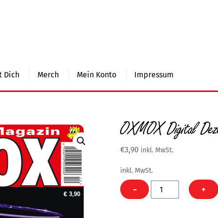
 Dich
Merch
Mein Konto
Impressum
OXMOX Digital Dez
€
3,90
inkl. MwSt.
inkl. MwSt.
OXMOX
−
+
Digital
Dezember
2022