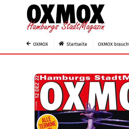
Skip
to
content
OXMOX
Startseite
OXMOX braucht