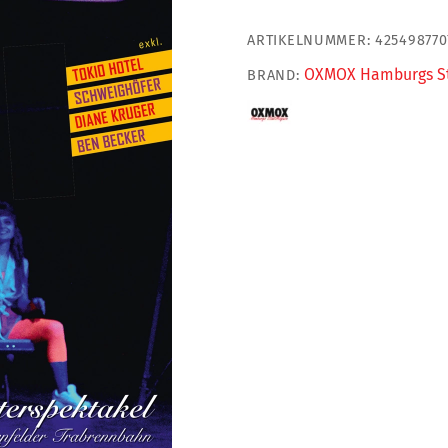
Menge
ARTIKELNUMMER:
425498770
OXMOX Hamburgs S
BRAND: