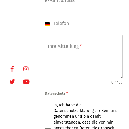
Tel: +49-(0)-40-
E-Mail Adresse
*
24877-7
Fax: +49-(0)-40-
249448
Telefon
E-Mail:
G
e
info@oxmoxhh.d
r
e
m
Internet:
Ihre Mitteilung
*
a
www.oxmoxhh.d
n
e
y
+
Facebook
Instagram
4
9
Twitter
Youtube
0 / 400
Datenschutz
*
Ja, ich habe die
Datenschutzerklärung zur Kenntnis
genommen und bin damit
einverstanden, dass die von mir
angegebenen Daten elektronisch