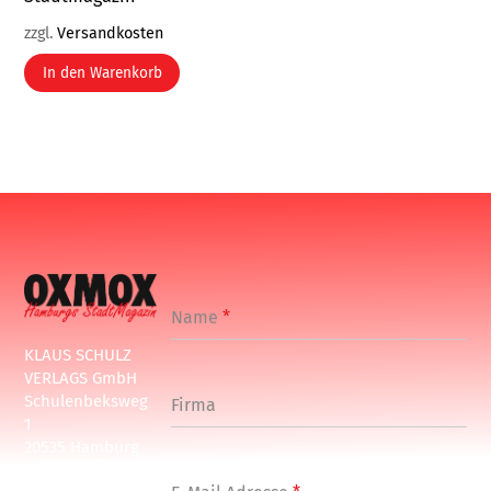
zzgl.
Versandkosten
In den Warenkorb
Name
*
KLAUS SCHULZ
VERLAGS GmbH
Schulenbeksweg
Firma
1
20535 Hamburg