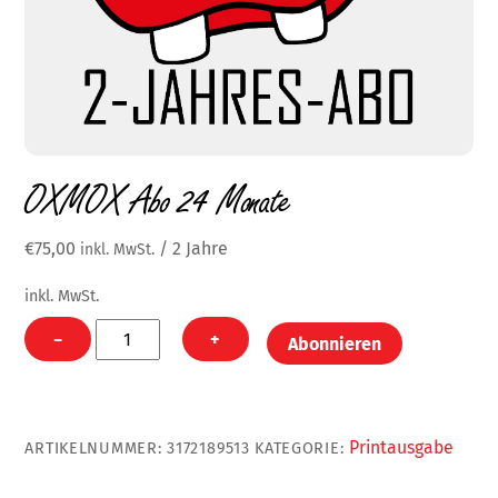
OXMOX Abo 24 Monate
€
75,00
/ 2 Jahre
inkl. MwSt.
inkl. MwSt.
OXMOX
−
+
Abonnieren
Abo
24
Monate
Menge
Printausgabe
ARTIKELNUMMER:
3172189513
KATEGORIE: